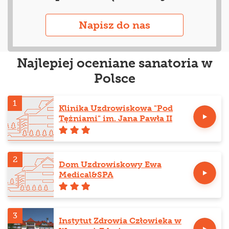
Napisz do nas
Najlepiej oceniane sanatoria w
Polsce
1
Klinika Uzdrowiskowa "Pod
Tężniami" im. Jana Pawła II
2
Dom Uzdrowiskowy Ewa
Medical&SPA
3
Instytut Zdrowia Człowieka w