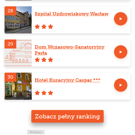
28
Szpital Uzdrowiskowy Wacław
29
Dom Wczasowo-Sanatoryjny
Perła
30
Hotel Kuracyjny Caspar ***
Zobacz pełny ranking
Reklama