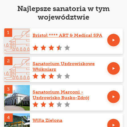
Najlepsze sanatoria w tym
województwie
1
Bristol **** ART & Medical SPA
2
Sanatorium Uzdrowiskowe
Włókniarz
3
Sanatorium Marconi -
Uzdrowisko Busko-Zdrój
4
Willa Zielona