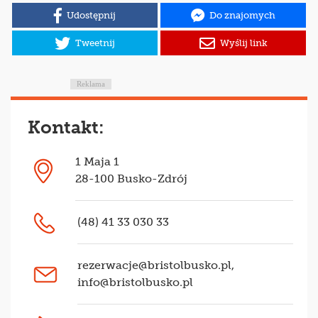
Udostępnij
Do znajomych
Tweetnij
Wyślij link
Reklama
Kontakt:
1 Maja 1
28-100 Busko-Zdrój
(48) 41 33 030 33
rezerwacje@bristolbusko.pl
,
info@bristolbusko.pl