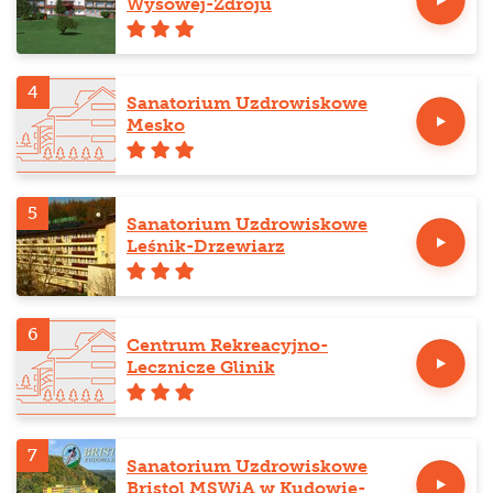
Wysowej-Zdroju
4
Sanatorium Uzdrowiskowe
Mesko
5
Sanatorium Uzdrowiskowe
Leśnik-Drzewiarz
6
Centrum Rekreacyjno-
Lecznicze Glinik
7
Sanatorium Uzdrowiskowe
Bristol MSWiA w Kudowie-