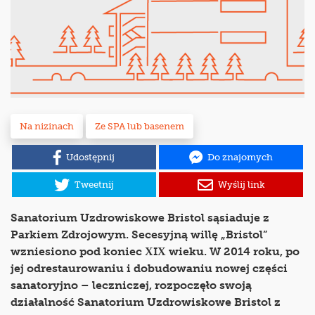
Na nizinach
Ze SPA lub basenem
Udostępnij
Do znajomych
Tweetnij
Wyślij link
Sanatorium Uzdrowiskowe Bristol sąsiaduje z
Parkiem Zdrojowym. Secesyjną willę „Bristol”
wzniesiono pod koniec XIX wieku. W 2014 roku, po
jej odrestaurowaniu i dobudowaniu nowej części
sanatoryjno – leczniczej, rozpoczęło swoją
działalność Sanatorium Uzdrowiskowe Bristol z