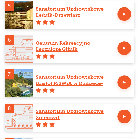
5
Sanatorium Uzdrowiskowe
Leśnik-Drzewiarz
6
Centrum Rekreacyjno-
Lecznicze Glinik
7
Sanatorium Uzdrowiskowe
Bristol MSWiA w Kudowie-
Zdroju
8
Sanatorium Uzdrowiskowe
Ziemowit