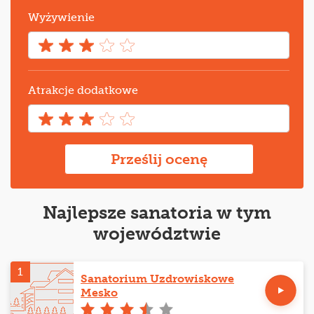
Wyżywienie
Atrakcje dodatkowe
Prześlij ocenę
Najlepsze sanatoria w tym
województwie
1
Sanatorium Uzdrowiskowe
Mesko