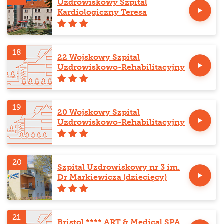
Uzdrowiskowy Szpital
Kardiologiczny Teresa
18
22 Wojskowy Szpital
Uzdrowiskowo-Rehabilitacyjny
19
20 Wojskowy Szpital
Uzdrowiskowo-Rehabilitacyjny
20
Szpital Uzdrowiskowy nr 3 im.
Dr Markiewicza (dziecięcy)
21
Bristol **** ART & Medical SPA