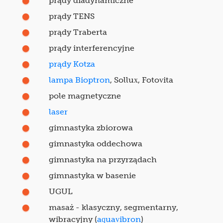
prądy diadynamiczne
prądy TENS
prądy Traberta
prądy interferencyjne
prądy Kotza
lampa Bioptron
, Sollux, Fotovita
pole magnetyczne
laser
gimnastyka zbiorowa
gimnastyka oddechowa
gimnastyka na przyrządach
gimnastyka w basenie
UGUL
masaż - klasyczny, segmentarny,
wibracyjny (
aquavibron
)