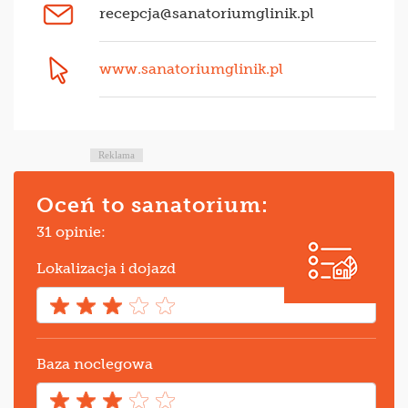
recepcja@sanatoriumglinik.pl
www.sanatoriumglinik.pl
Reklama
Oceń to sanatorium:
31 opinie:
Lokalizacja i dojazd
Baza noclegowa