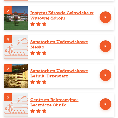
3
Instytut Zdrowia Człowieka w
Wysowej-Zdroju
4
Sanatorium Uzdrowiskowe
Mesko
5
Sanatorium Uzdrowiskowe
Leśnik-Drzewiarz
6
Centrum Rekreacyjno-
Lecznicze Glinik