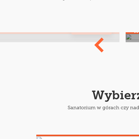
m poszpitalne
K
y?
Ja
Więcej
Wybierz
Sanatorium w górach czy nad