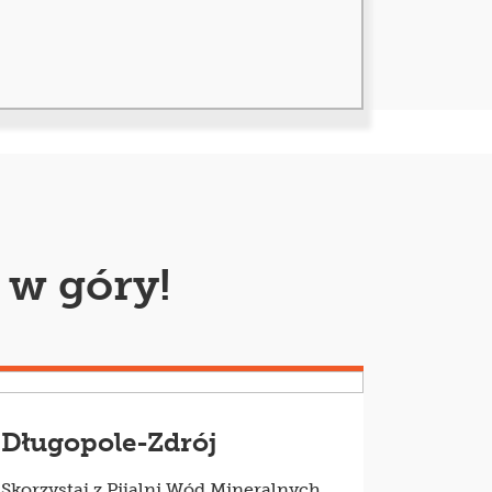
się nieco różnić w zależności od
wego Funduszu Zdrowia zaczynają się
jsce, gdyż w niektórych przypadkach
 w góry!
wo opisać stan zdrowia pacjenta,
eciwwskazaniach do zabiegów z
Długopole-Zdrój
zecznik ZUS musi wystawić orzeczenie
Skorzystaj z Pijalni Wód Mineralnych