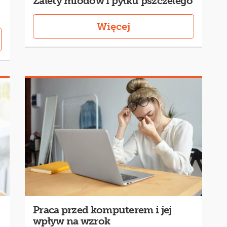
Zalety miodów i pyłku pszczelego
Więcej
Praca przed komputerem i jej
wpływ na wzrok