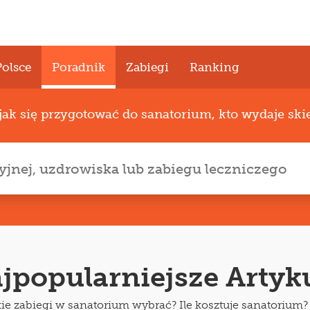
Polsce
Poradnik
Zabiegi
Ranking
jak się przygotować do sanatorium, kto wydaje sk
jpopularniejsze Artyk
kie zabiegi w sanatorium wybrać? Ile kosztuje sanatorium?