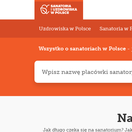
Uzdrowiska w Polsce
Sanatoria w 
Wszystko o sanatoriach w Polsce
- 
Na
Jak długo czeka się na sanatorium? Ja