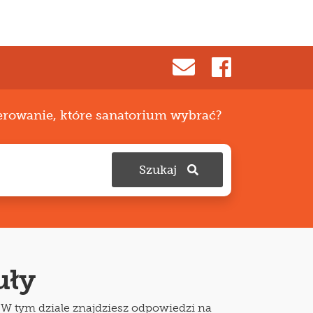
ierowanie, które sanatorium wybrać?
Szukaj
uły
 W tym dziale znajdziesz odpowiedzi na