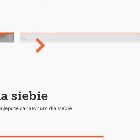
Pakujemy torbę do sanatoriu
Co warto ze sobą zabrać na wyjazd?
a siebie
lepsze sanatorium dla siebie