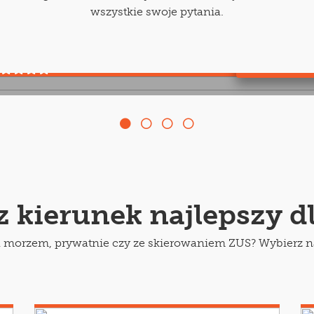
olejka do sanatorium
wszystkie swoje pytania.
k sprawdzić czas oczekiwania?
Więcej
 kierunek najlepszy dl
 morzem, prywatnie czy ze skierowaniem ZUS? Wybierz naj