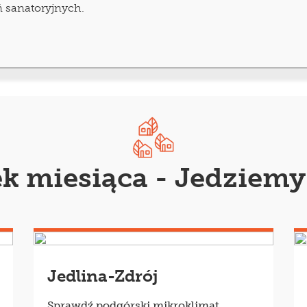
ń sanatoryjnych.
e wszystkim gwarancja pobytu w niskiej cenie. Koszt może 
 dzień pobytu w sanatorium z dofinansowaniem z Narodo
torium na NFZ jest długi
czas oczekiwania
na wolne mie
k miesiąca - Jedziemy
ia lekarz ubezpieczenia zdrowotnego. Musi on szczegóło
samodzielności oraz w razie potrzeby poinformować o prz
czych.
Jedlina-Zdrój
atkowymi opłatami uiszczanymi przez pacjenta. Lekarz or
Sprawdź podgórski mikroklimat