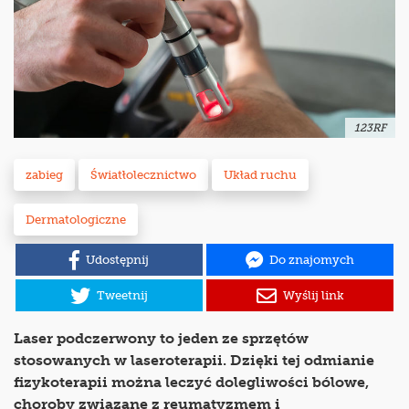
123RF
zabieg
Światłolecznictwo
Układ ruchu
Dermatologiczne
Udostępnij
Do znajomych
Tweetnij
Wyślij link
Laser podczerwony to jeden ze sprzętów
stosowanych w laseroterapii. Dzięki tej odmianie
fizykoterapii można leczyć dolegliwości bólowe,
choroby związane z reumatyzmem i