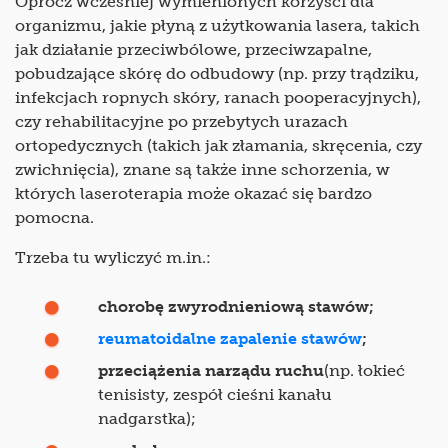
Oprócz wcześniej wymienionych korzyści dla
organizmu, jakie płyną z użytkowania lasera, takich
jak działanie przeciwbólowe, przeciwzapalne,
pobudzające skórę do odbudowy (np. przy trądziku,
infekcjach ropnych skóry, ranach pooperacyjnych),
czy rehabilitacyjne po przebytych urazach
ortopedycznych (takich jak złamania, skręcenia, czy
zwichnięcia), znane są także inne schorzenia, w
których laseroterapia może okazać się bardzo
pomocna.
Trzeba tu wyliczyć m.in.:
chorobę zwyrodnieniową stawów;
reumatoidalne zapalenie stawów
;
przeciążenia narządu ruchu
(np. łokieć
tenisisty, zespół cieśni kanału
nadgarstka);