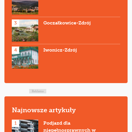
3
Goczałkowice-Zdrój
4
Iwonicz-Zdrój
Reklama
Najnowsze artykuły
1
Podjazd dla
niepełnosprawnych w