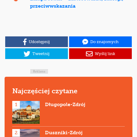
przeciwwskazania
Udostępnij
Do znajomych
Tweetnij
Wyślij link
Reklama
Najczęściej czytane
1
Długopole-Zdrój
2
Duszniki-Zdrój