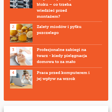
bloku – co trzeba
wiedzieć przed
montażem?
2
Zalety miodów i pyłku
pszczelego
3
Profesjonalne zabiegi na
twarz - kiedy pielęgnacja
domowa to za mało
4
Praca przed komputerem i
jej wpływ na wzrok