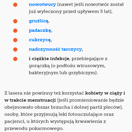
nowotwory
(nawet jeśli nowotwór został
już wyleczony przed upływem 5 lat),
gruźlicę
,
padaczkę
,
cukrzycę
,
nadczynność tarczycy
,
i ciężkie infekcje
, przebiegające z
gorączką (o podłożu wirusowym,
bakteryjnym lub grzybiczym).
Z lasera nie powinny też korzystać
kobiety w ciąży i
w trakcie menstruacji
(jeśli promieniowanie będzie
obejmowało obszar brzucha i dolnej partii pleców),
osoby, które przyjmują leki fotouczulające oraz
pacjenci, u których występują krwawienia z
przewodu pokarmowego.