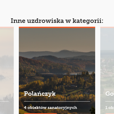
Inne uzdrowiska w kategorii:
Polańczyk
Go
4 obiektów sanatoryjnych
1 o