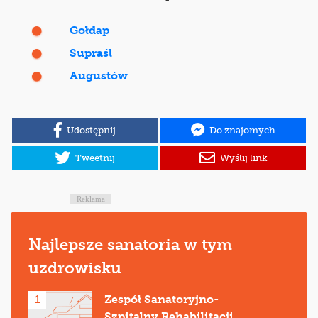
Gołdap
Supraśl
Augustów
Udostępnij
Do znajomych
Tweetnij
Wyślij link
Reklama
Najlepsze sanatoria w tym
uzdrowisku
1
Zespół Sanatoryjno-
Szpitalny Rehabilitacji