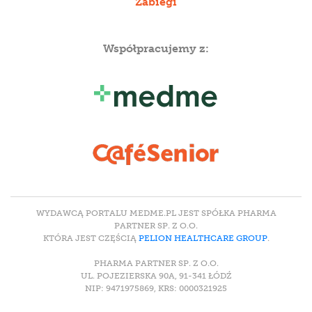
Zabiegi
Współpracujemy z:
WYDAWCĄ PORTALU MEDME.PL JEST SPÓŁKA PHARMA
PARTNER SP. Z O.O.
KTÓRA JEST CZĘŚCIĄ
PELION HEALTHCARE GROUP
.
PHARMA PARTNER SP. Z O.O.
UL. POJEZIERSKA 90A, 91-341 ŁÓDŹ
NIP: 9471975869, KRS: 0000321925