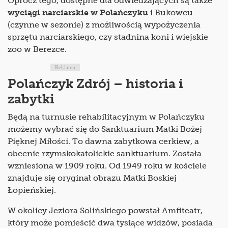
Oprócz tego, dostępne dla odwiedzających są także
wyciągi narciarskie w Polańczyku
i Bukowcu
(czynne w sezonie) z możliwością wypożyczenia
sprzętu narciarskiego, czy stadnina koni i wiejskie
zoo w Berezce.
Reklama
Polańczyk Zdrój – historia i
zabytki
Będą na turnusie rehabilitacyjnym w Polańczyku
możemy wybrać się do Sanktuarium Matki Bożej
Pięknej Miłości. To dawna zabytkowa cerkiew, a
obecnie rzymskokatolickie sanktuarium. Została
wzniesiona w 1909 roku. Od 1949 roku w kościele
znajduje się oryginał obrazu Matki Boskiej
Łopieńskiej.
W okolicy Jeziora Solińskiego powstał Amfiteatr,
który może pomieścić dwa tysiące widzów, posiada