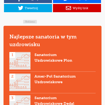
Tweetnij
Wyślij link
Reklama
Najlepsze sanatoria w tym
uzdrowisku
1
Sanatorium
Uzdrowiskowe Plon
2
Amer-Pol Sanatorium
Uzdrowiskowe
3
Sanatorium
Uzdrowiskowe Dedal