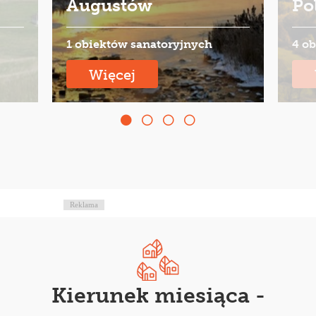
Augustów
Po
1 obiektów sanatoryjnych
4 o
Więcej
Reklama
Kierunek miesiąca -