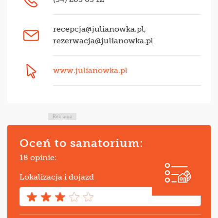
recepcja@julianowka.pl
,
rezerwacja@julianowka.pl
www.julianowka.pl
Reklama
Oceń to sanatorium:
18 opinie:
Lokalizacja i dojazd