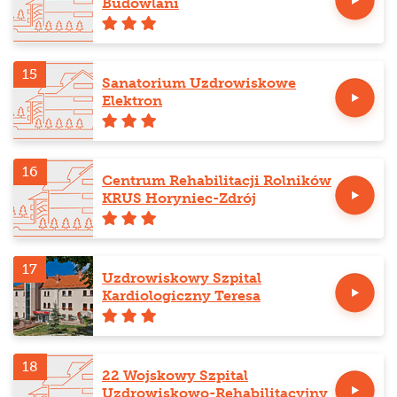
Budowlani
15
Sanatorium Uzdrowiskowe
Elektron
16
Centrum Rehabilitacji Rolników
KRUS Horyniec-Zdrój
17
Uzdrowiskowy Szpital
Kardiologiczny Teresa
18
22 Wojskowy Szpital
Uzdrowiskowo-Rehabilitacyjny