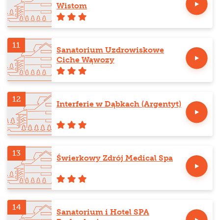
Wistom
11
Sanatorium Uzdrowiskowe
Ciche Wąwozy
12
Interferie w Dąbkach (Argentyt)
13
Świerkowy Zdrój Medical Spa
14
Sanatorium i Hotel SPA