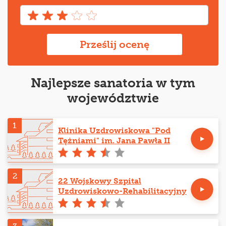
Prześlij ocenę
Najlepsze sanatoria w tym
województwie
1
Klinika Uzdrowiskowa "Pod
Tężniami" im. Jana Pawła II
2
22 Wojskowy Szpital
Uzdrowiskowo-Rehabilitacyjny