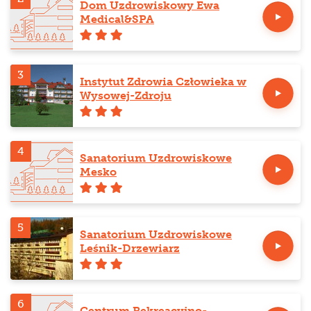
Dom Uzdrowiskowy Ewa
Medical&SPA
3
Instytut Zdrowia Człowieka w
Wysowej-Zdroju
4
Sanatorium Uzdrowiskowe
Mesko
5
Sanatorium Uzdrowiskowe
Leśnik-Drzewiarz
6
Centrum Rekreacyjno-