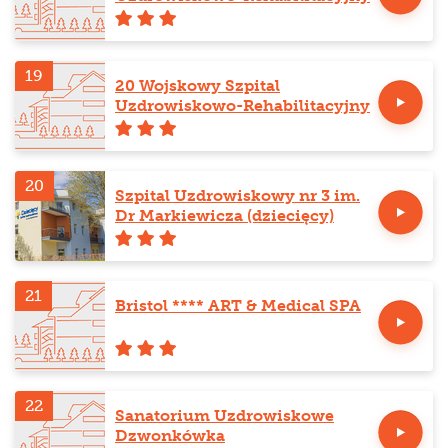
19
20 Wojskowy Szpital
Uzdrowiskowo-Rehabilitacyjny
20
Szpital Uzdrowiskowy nr 3 im.
Dr Markiewicza (dziecięcy)
21
Bristol **** ART & Medical SPA
22
Sanatorium Uzdrowiskowe
Dzwonkówka