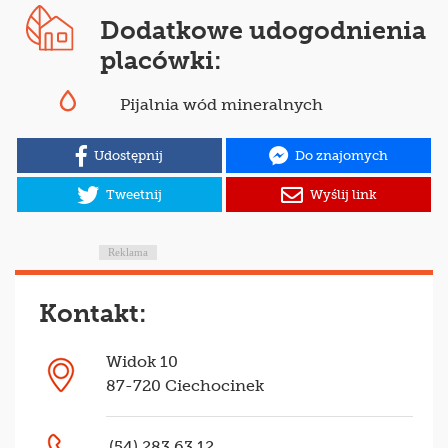
Dodatkowe udogodnienia
placówki:
Pijalnia wód mineralnych
Udostępnij
Do znajomych
Tweetnij
Wyślij link
Reklama
Kontakt:
Widok 10
87-720 Ciechocinek
(54) 283 63 12