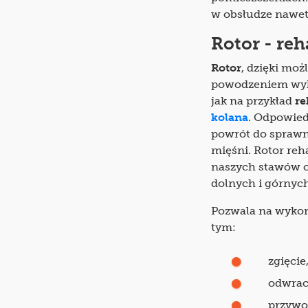
w obsłudze nawet
Rotor - reh
Rotor
, dzięki mo
powodzeniem wyko
jak na przykład
re
kolana
. Odpowied
powrót do sprawn
mięśni. Rotor re
naszych stawów o
dolnych i górnych
Pozwala na wykon
tym:
zgięcie
odwrac
przywo