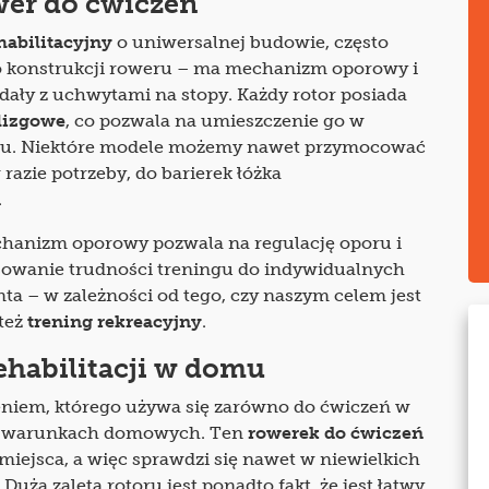
wer do ćwiczeń
habilitacyjny
o uniwersalnej budowie, często
 konstrukcji roweru – ma mechanizm oporowy i
ały z uchwytami na stopy. Każdy rotor posiada
lizgowe
, co pozwala na umieszczenie go w
u. Niektóre modele możemy nawet przymocować
 razie potrzeby, do barierek łóżka
.
anizm oporowy pozwala na regulację oporu i
sowanie trudności treningu do indywidualnych
ta – w zależności od tego, czy naszym celem jest
 też
trening rekreacyjny
.
ehabilitacji w domu
zeniem, którego używa się zarówno do ćwiczeń w
i w warunkach domowych. Ten
rowerek do ćwiczeń
miejsca, a więc sprawdzi się nawet w niewielkich
użą zaletą rotoru jest ponadto fakt, że jest łatwy