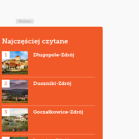
Reklama
Najczęściej czytane
1
Długopole-Zdrój
2
Duszniki-Zdrój
3
Goczałkowice-Zdrój