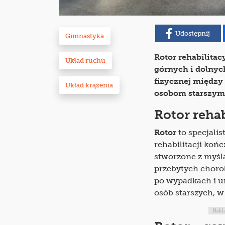
Udostępnij
Gimnastyka
Rotor rehabilitac
Układ ruchu
górnych i dolny
fizycznej między
Układ krążenia
osobom starszym
Rotor rehab
Rotor
to specjali
rehabilitacji koń
stworzone z myśl
przebytych choro
po wypadkach i ur
osób starszych, w
Rekl