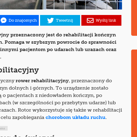
Do znajomych
Tweetnij
Wyślij link
yjny przeznaczony jest do rehabilitacji kończyn
ch. Pomaga w szybszym powrocie do sprawności
 innymi pacjentom po udarach lub urazach oraz
.
ilitacyjny
styczny
rower rehabilitacyjny
, przeznaczony do
czyn dolnych i górnych. To urządzenie zostało
ą o pacjentach z niedowładem kończyn, po
bach (w szczególności po przebytym udarze) lub
azach. Rotor wykorzystuje się także w rehabilitacji
 celu zapobiegania
chorobom układu ruchu
.
ama