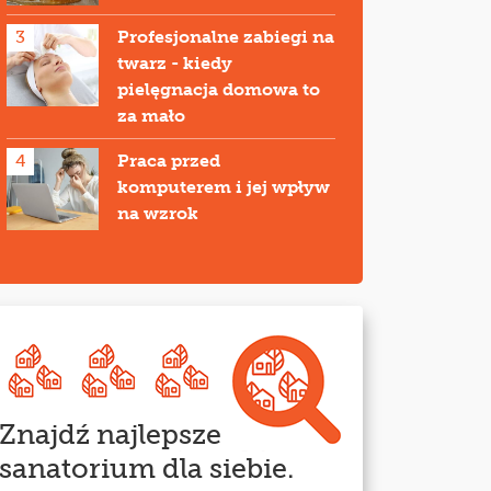
3
Profesjonalne zabiegi na
twarz - kiedy
pielęgnacja domowa to
za mało
4
Praca przed
komputerem i jej wpływ
na wzrok
Znajdź najlepsze
sanatorium dla siebie.