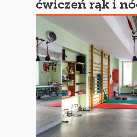
ćwiczeń rąk i n