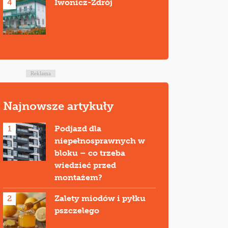
4
Iwonicz-Zdrój
Reklama
Najnowsze artykuły
1
Podjazd dla
niepełnosprawnych w
bloku – co trzeba
wiedzieć przed
montażem?
2
Zalety miodów i pyłku
pszczelego