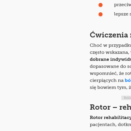
przeciw
lepsze 
Ćwiczenia 
Choć w przypadku
często wskazana, 
dobrane indywid
dopasowane do sc
wspomnieć, że rot
cierpiących na
bó
się bowiem tym, ż
Rekl
Rotor – reh
Rotor rehabilitac
pacjentach, dotkn