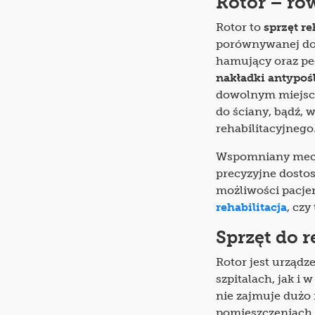
Rotor – ro
Rotor to
sprzęt re
porównywanej do
hamujący oraz ped
nakładki antypoś
dowolnym miejsc
do ściany, bądź, w
rehabilitacyjnego
Wspomniany mech
precyzyjne dosto
możliwości pacjen
rehabilitacja
, czy
Sprzęt do r
Rotor jest urząd
szpitalach, jak 
nie zajmuje dużo 
pomieszczeniach. D