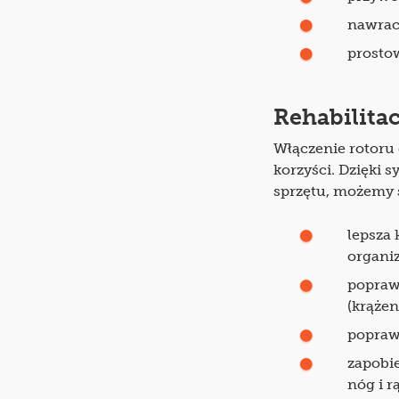
nawrac
prosto
Rehabilitac
Włączenie rotoru 
korzyści. Dzięki 
sprzętu, możemy s
lepsza 
organi
popraw
(krążen
popraw
zapobi
nóg i r