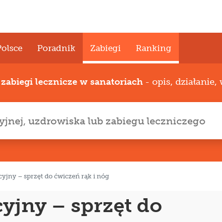
Polsce
Poradnik
Zabiegi
Ranking
e
zabiegi lecznicze w sanatoriach
- opis, działanie,
cyjny – sprzęt do ćwiczeń rąk i nóg
cyjny – sprzęt do