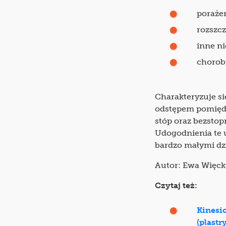
poraże
rozszcz
inne n
chorob
Charakteryzuje s
odstępem pomięd
stóp oraz bezsto
Udogodnienia te 
bardzo małymi dz
Autor: Ewa Więck
Czytaj też:
Kinesi
(plastr