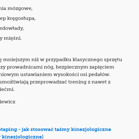
nia mózgowe,
ep kręgosłupa,
iedowłady,
y mięśni.
ię mniejszym niż w przypadku klasycznego sprzętu
zy prowadnicami nóg, bezpiecznym zapięciem
pniowym ustawianiem wysokości osi pedałów.
umożliwiają przeprowadzać trening z nawet z
iećmi.
iewicz
otaping - jak stosować taśmy kinezjologiczne
y kinezjologiczne)