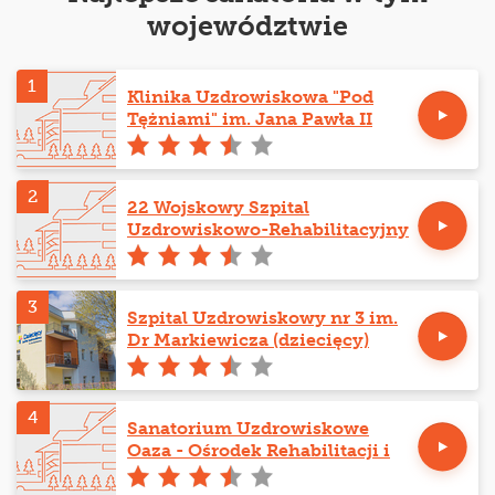
województwie
1
Klinika Uzdrowiskowa "Pod
Tężniami" im. Jana Pawła II
2
22 Wojskowy Szpital
Uzdrowiskowo-Rehabilitacyjny
3
Szpital Uzdrowiskowy nr 3 im.
Dr Markiewicza (dziecięcy)
4
Sanatorium Uzdrowiskowe
Oaza - Ośrodek Rehabilitacji i
Odnowy Biologicznej