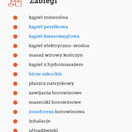
Zabiegi
kąpiel mineralna
kąpiel perełkowa
kąpiel kwasowęglowa
kąpiel elektryczno-wodna
masaż wirowy kończyn
kąpiel z hydromasażem
bicze szkockie
płaszcz natryskowy
zawijania borowinowe
maseczki borowinowe
jonoforeza
borowinowa
inhalacje
ultradźwięki