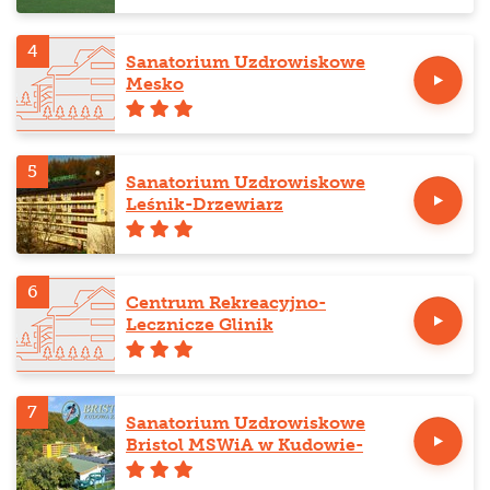
4
Sanatorium Uzdrowiskowe
Mesko
5
Sanatorium Uzdrowiskowe
Leśnik-Drzewiarz
6
Centrum Rekreacyjno-
Lecznicze Glinik
7
Sanatorium Uzdrowiskowe
Bristol MSWiA w Kudowie-
Zdroju