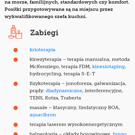
na morze, familijnych, standardowych czy komfort.
Posiłki przygotowywane są na miejscu przez
wykwalifikowanego szefa kuchni.
Zabiegi
krioterapia
kinezyterapia – terapia manualna, metoda
McKenziego, terapia FDM,
kinesiotaping
,
hydrocycling, terapia S-E-T
fizykoterapia – jonoforeza, galwanizacja,
prądy:
diadynamiczne
, interferencyjne,
TENS, Kotza, Traberta
masaże – klasyczny, limfatyczny BOA,
aquavibron
terapia laserem wysokoenergetycznym
balneologia – okłady borowinowe,
fango
,