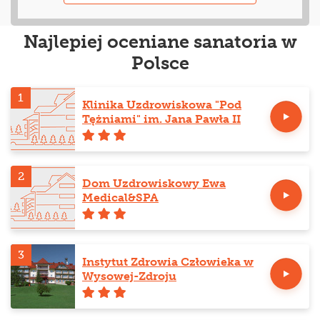
Najlepiej oceniane sanatoria w
Polsce
1
Klinika Uzdrowiskowa "Pod
Tężniami" im. Jana Pawła II
2
Dom Uzdrowiskowy Ewa
Medical&SPA
3
Instytut Zdrowia Człowieka w
Wysowej-Zdroju