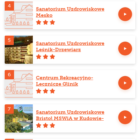
4
Sanatorium Uzdrowiskowe
Mesko
5
Sanatorium Uzdrowiskowe
Leśnik-Drzewiarz
6
Centrum Rekreacyjno-
Lecznicze Glinik
7
Sanatorium Uzdrowiskowe
Bristol MSWiA w Kudowie-
Zdroju