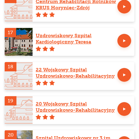
Centrum Rehabilitacji Rolników
KRUS Horyniec-Zdrój
17
Uzdrowiskowy Szpital
Kardiologiczny Teresa
18
22 Wojskowy Szpital
Uzdrowiskowo-Rehabilitacyjny
19
20 Wojskowy Szpital
Uzdrowiskowo-Rehabilitacyjny
20
Szpital Uzdrowiskowy nr 3 im.