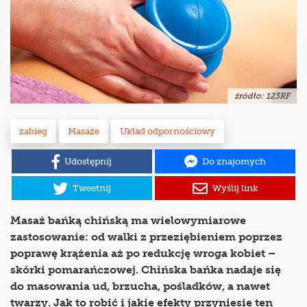
źródło: 123RF
zabieg
Masaże
Układ odpornościowy
Udostępnij
Do znajomych
Tweetnij
Wyślij link
Masaż bańką chińską ma wielowymiarowe
zastosowanie: od walki z przeziębieniem poprzez
poprawę krążenia aż po redukcję wroga kobiet –
skórki pomarańczowej. Chińska bańka nadaje się
do masowania ud, brzucha, pośladków, a nawet
twarzy. Jak to robić i jakie efekty przyniesie ten