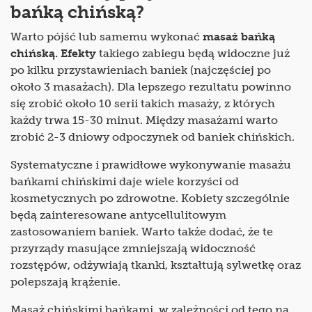
bańką chińską?
Warto pójść lub samemu wykonać
masaż bańką
chińską. Efekty
takiego zabiegu będą widoczne już
po kilku przystawieniach baniek (najczęściej po
około 3 masażach). Dla lepszego rezultatu powinno
się zrobić około 10 serii takich masaży, z których
każdy trwa 15-30 minut. Między masażami warto
zrobić 2-3 dniowy odpoczynek od baniek chińskich.
Systematyczne i prawidłowe wykonywanie masażu
bańkami chińskimi daje wiele korzyści od
kosmetycznych po zdrowotne. Kobiety szczególnie
będą zainteresowane antycellulitowym
zastosowaniem baniek. Warto także dodać, że te
przyrządy masujące zmniejszają widoczność
rozstępów, odżywiają tkanki, kształtują sylwetkę oraz
polepszają krążenie.
Masaż chińskimi bańkami, w zależności od tego na