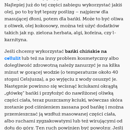
Najlepiej już do tej części zabiegu wykorzystać jakiś
olej, po to by był lepszy poślizg – najpierw dla
masującej dłoni, potem dla bańki. Może to być oliwa
z oliwek, olej kokosowy, można też użyć dodatków
takich jak np. zielona herbata, algi, kofeina, czy l-
karnityna.
Jeśli chcemy wykorzystać
bańki chińskie na
cellulit
lub też na inny problem kosmetyczny albo
dolegliwość zdrowotną należy zanurzyć je na kilka
minut w gorącej wodzie (o temperaturze około 40
stopni Celsjusza), a po wyjęciu z wody osuszyć je.
Następnie powinno się wcisnąć kciukami okrągłą
„główkę” bańki i przyłożyć do nawilżonej oliwką
części ciała, teraz puszczamy kciuki, wówczas skóra
zostanie pod ciśnieniem zassana pod bańkę i można
przemieszczać ją wzdłuż masowanej części ciała,
albo ruchami zygzakowatymi lub też wirującymi od
dołu do góry. Ten ruch powinien być powolny. Jeśli