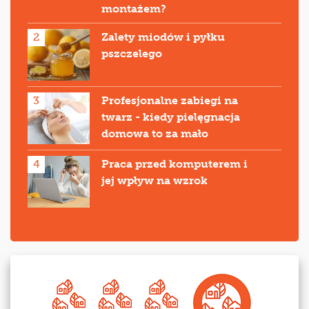
montażem?
2
Zalety miodów i pyłku
pszczelego
3
Profesjonalne zabiegi na
twarz - kiedy pielęgnacja
domowa to za mało
4
Praca przed komputerem i
jej wpływ na wzrok