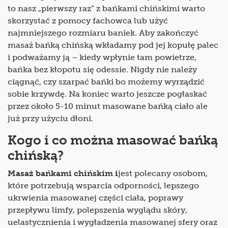
to nasz „pierwszy raz” z bańkami chińskimi warto
skorzystać z pomocy fachowca lub użyć
najmniejszego rozmiaru baniek. Aby zakończyć
masaż bańką chińską wkładamy pod jej kopułę palec
i podważamy ją – kiedy wpłynie tam powietrze,
bańka bez kłopotu się odessie. Nigdy nie należy
ciągnąć, czy szarpać bańki bo możemy wyrządzić
sobie krzywdę. Na koniec warto jeszcze pogłaskać
przez około 5-10 minut masowane bańką ciało ale
już przy użyciu dłoni.
Kogo i co można masować bańką
chińską?
Masaż bańkami chińskim i
jest polecany osobom,
które potrzebują wsparcia odporności, lepszego
ukrwienia masowanej części ciała, poprawy
przepływu limfy, polepszenia wyglądu skóry,
uelastycznienia i wygładzenia masowanej sfery oraz