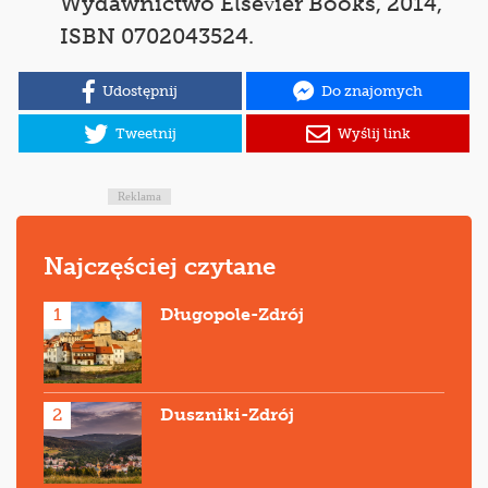
Wydawnictwo Elsevier Books, 2014,
ISBN 0702043524.
Udostępnij
Do znajomych
Tweetnij
Wyślij link
Reklama
Najczęściej czytane
1
Długopole-Zdrój
2
Duszniki-Zdrój