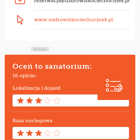
rezerwacja@uzdrowiskociechocinek.pl
www.uzdrowiskociechocinek.pl
Reklama
Oceń to sanatorium:
16 opinie:
Lokalizacja i dojazd
Baza noclegowa