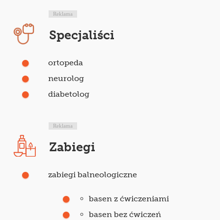
Reklama
Specjaliści
ortopeda
neurolog
diabetolog
Reklama
Zabiegi
zabiegi balneologiczne
basen z ćwiczeniami
basen bez ćwiczeń