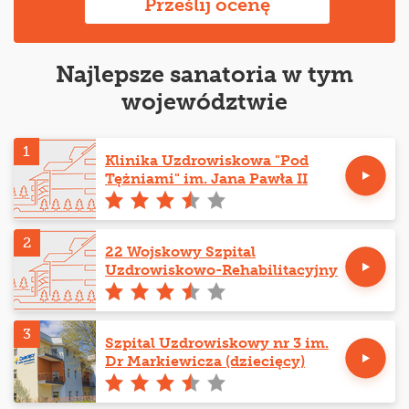
Prześlij ocenę
Najlepsze sanatoria w tym
województwie
1
Klinika Uzdrowiskowa "Pod
Tężniami" im. Jana Pawła II
2
22 Wojskowy Szpital
Uzdrowiskowo-Rehabilitacyjny
3
Szpital Uzdrowiskowy nr 3 im.
Dr Markiewicza (dziecięcy)