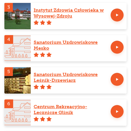
3
Instytut Zdrowia Człowieka w
Wysowej-Zdroju
4
Sanatorium Uzdrowiskowe
Mesko
5
Sanatorium Uzdrowiskowe
Leśnik-Drzewiarz
6
Centrum Rekreacyjno-
Lecznicze Glinik