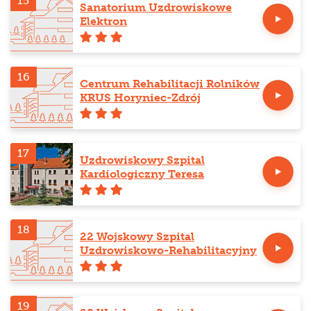
15
Sanatorium Uzdrowiskowe
Elektron
16
Centrum Rehabilitacji Rolników
KRUS Horyniec-Zdrój
17
Uzdrowiskowy Szpital
Kardiologiczny Teresa
18
22 Wojskowy Szpital
Uzdrowiskowo-Rehabilitacyjny
19