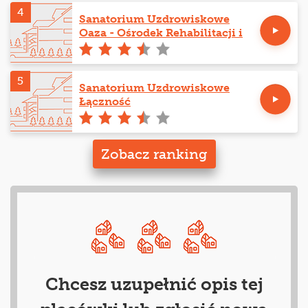
4
Sanatorium Uzdrowiskowe
Oaza - Ośrodek Rehabilitacji i
Odnowy Biologicznej
5
Sanatorium Uzdrowiskowe
Łączność
Zobacz ranking
Chcesz uzupełnić opis tej