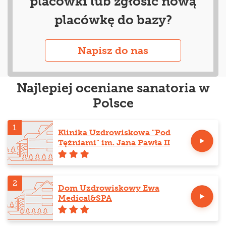
placówki lub zgłosić nową
placówkę do bazy?
Napisz do nas
Najlepiej oceniane sanatoria w
Polsce
1
Klinika Uzdrowiskowa "Pod
Tężniami" im. Jana Pawła II
2
Dom Uzdrowiskowy Ewa
Medical&SPA