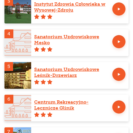
3
Instytut Zdrowia Człowieka w
Wysowej-Zdroju
4
Sanatorium Uzdrowiskowe
Mesko
5
Sanatorium Uzdrowiskowe
Leśnik-Drzewiarz
6
Centrum Rekreacyjno-
Lecznicze Glinik
7