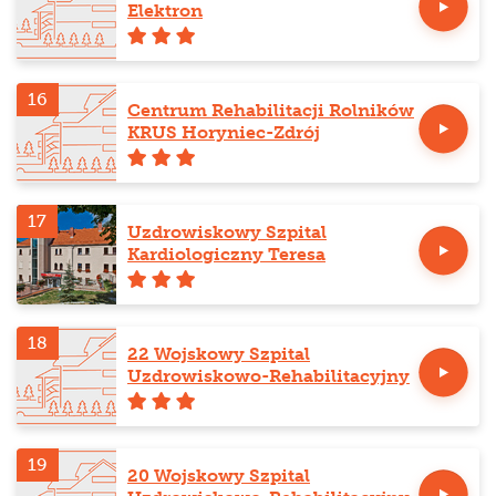
Elektron
16
Centrum Rehabilitacji Rolników
KRUS Horyniec-Zdrój
17
Uzdrowiskowy Szpital
Kardiologiczny Teresa
18
22 Wojskowy Szpital
Uzdrowiskowo-Rehabilitacyjny
19
20 Wojskowy Szpital