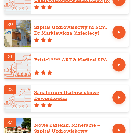
Uzdrowiskowo-Rehabilitacyjny
20
Szpital Uzdrowiskowy nr 3 im.
Dr Markiewicza (dziecięcy)
21
Bristol **** ART & Medical SPA
22
Sanatorium Uzdrowiskowe
Dzwonkówka
23
Nowe Łazienki Mineralne –
Szpital Uzdrowiskowy