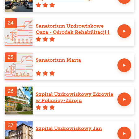
24
Sanatorium Uzdrowiskowe
Oaza - Ośrodek Rehabilitacji i
Odnowy Biologicznej
25
Sanatorium Marta
26
Szpital Uzdrowiskowy Zdrowie
w Polanicy-Zdroju
27
Szpital Uzdrowiskowy Jan