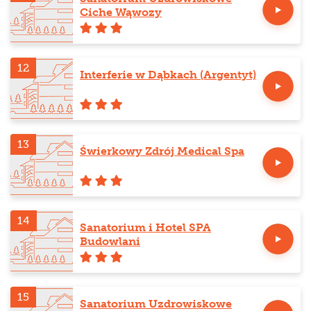
Ciche Wąwozy
12
Interferie w Dąbkach (Argentyt)
13
Świerkowy Zdrój Medical Spa
14
Sanatorium i Hotel SPA
Budowlani
15
Sanatorium Uzdrowiskowe