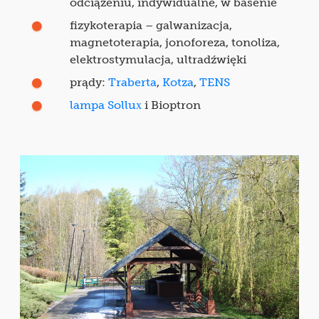
odciążeniu, indywidualne, w basenie
fizykoterapia – galwanizacja,
magnetoterapia, jonoforeza, tonoliza,
elektrostymulacja, ultradźwięki
prądy:
Traberta
,
Kotza
,
TENS
lampa Sollux
i Bioptron