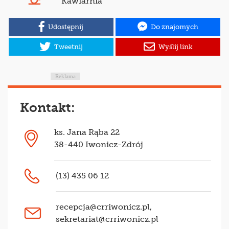
Kawiarnia
Udostępnij
Do znajomych
Tweetnij
Wyślij link
Reklama
Kontakt:
ks. Jana Rąba 22
38-440 Iwonicz-Zdrój
(13) 435 06 12
recepcja@crriwonicz.pl
,
sekretariat@crriwonicz.pl