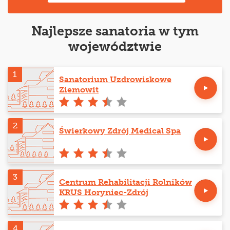
Najlepsze sanatoria w tym
województwie
1
Sanatorium Uzdrowiskowe
Ziemowit
2
Świerkowy Zdrój Medical Spa
3
Centrum Rehabilitacji Rolników
KRUS Horyniec-Zdrój
4