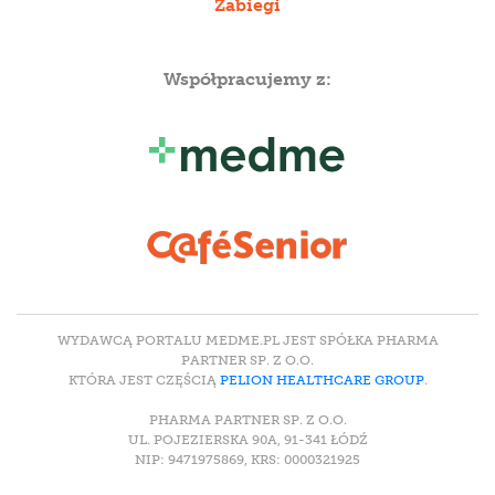
Zabiegi
Współpracujemy z:
WYDAWCĄ PORTALU MEDME.PL JEST SPÓŁKA PHARMA
PARTNER SP. Z O.O.
KTÓRA JEST CZĘŚCIĄ
PELION HEALTHCARE GROUP
.
PHARMA PARTNER SP. Z O.O.
UL. POJEZIERSKA 90A, 91-341 ŁÓDŹ
NIP: 9471975869, KRS: 0000321925