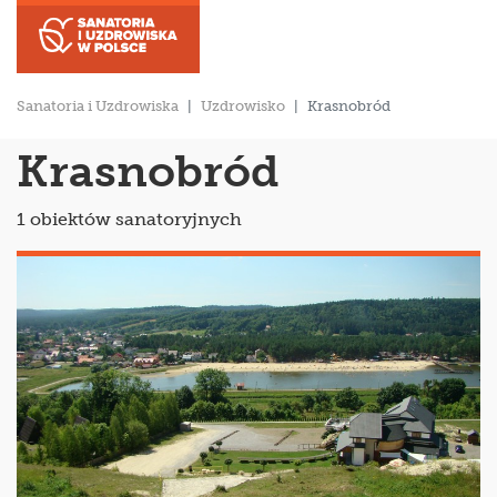
Sanatoria i Uzdrowiska
Uzdrowisko
Krasnobród
Krasnobród
1 obiektów sanatoryjnych