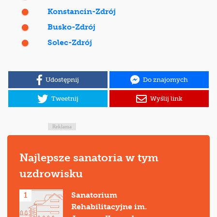
Konstancin-Zdrój
Busko-Zdrój
Solec-Zdrój
Udostępnij
Do znajomych
Tweetnij
Wyślij link
Reklama
Najlepsze sanatoria w tym
uzdrowisku
1
Sanatorium
Rehabilitacyjne im.