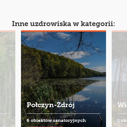
Inne uzdrowiska w kategorii:
Połczyn-Zdrój
Wi
6 obiektów sanatoryjnych
1 o