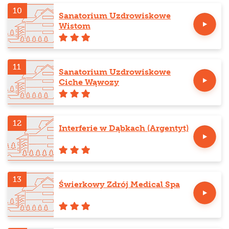
10
Sanatorium Uzdrowiskowe
Wistom
11
Sanatorium Uzdrowiskowe
Ciche Wąwozy
12
Interferie w Dąbkach (Argentyt)
13
Świerkowy Zdrój Medical Spa