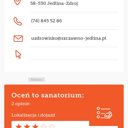
58-530 Jedlina-Zdroj
(74) 845 52 86
uzdrowisko@szczawno-jedlina.pl
Reklama
Oceń to sanatorium:
2 opinie:
Lokalizacja i dojazd