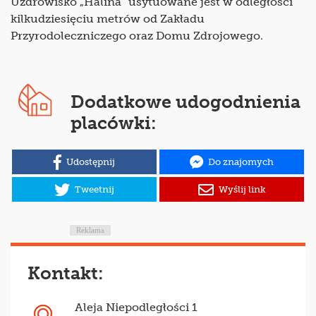
Uzdrowisko „Halina” usytuowane jest w odległości
kilkudziesięciu metrów od Zakładu
Przyrodoleczniczego oraz Domu Zdrojowego.
Dodatkowe udogodnienia
placówki:
Udostępnij
Do znajomych
Tweetnij
Wyślij link
Reklama
Kontakt:
Aleja Niepodległości 1