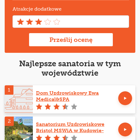
Atrakcje dodatkowe
Prześlij ocenę
Najlepsze sanatoria w tym
województwie
1
Dom Uzdrowiskowy Ewa
Medical&SPA
2
Sanatorium Uzdrowiskowe
Bristol MSWiA w Kudowie-
Zdroju