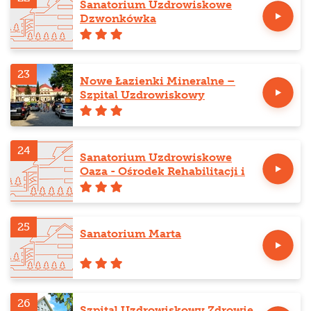
Sanatorium Uzdrowiskowe
Dzwonkówka
23
Nowe Łazienki Mineralne –
Szpital Uzdrowiskowy
24
Sanatorium Uzdrowiskowe
Oaza - Ośrodek Rehabilitacji i
Odnowy Biologicznej
25
Sanatorium Marta
26
Szpital Uzdrowiskowy Zdrowie