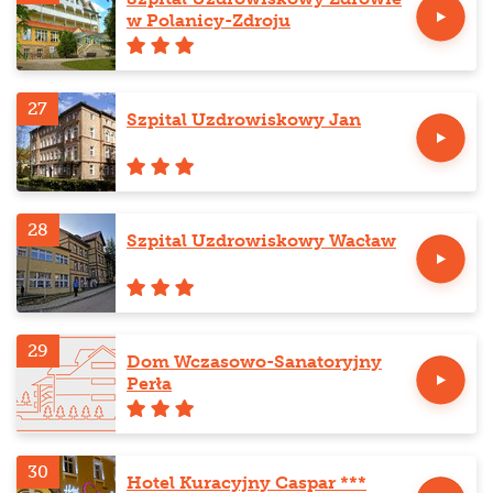
w Polanicy-Zdroju
27
Szpital Uzdrowiskowy Jan
28
Szpital Uzdrowiskowy Wacław
29
Dom Wczasowo-Sanatoryjny
Perła
30
Hotel Kuracyjny Caspar ***