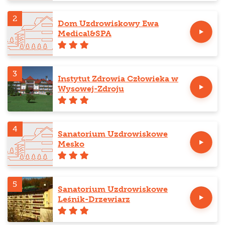
2
Dom Uzdrowiskowy Ewa
Medical&SPA
3
Instytut Zdrowia Człowieka w
Wysowej-Zdroju
4
Sanatorium Uzdrowiskowe
Mesko
5
Sanatorium Uzdrowiskowe
Leśnik-Drzewiarz