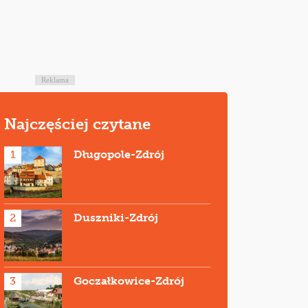
Reklama
Najczęściej czytane
1
Długopole-Zdrój
2
Duszniki-Zdrój
3
Goczałkowice-Zdrój