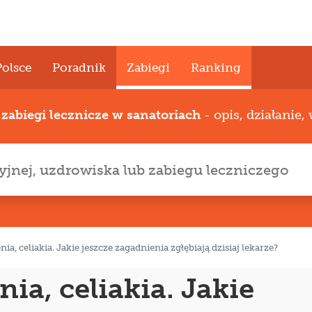
Polsce
Poradnik
Zabiegi
Ranking
e
zabiegi lecznicze w sanatoriach
- opis, działanie,
ia, celiakia. Jakie jeszcze zagadnienia zgłębiają dzisiaj lekarze?
ia, celiakia. Jakie