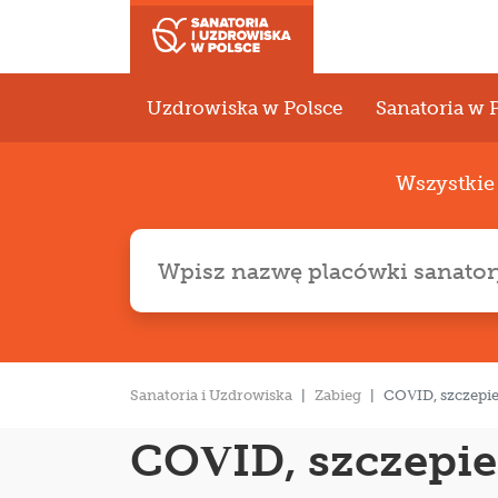
Uzdrowiska w Polsce
Sanatoria w 
Wszystki
Sanatoria i Uzdrowiska
Zabieg
COVID, szczepien
COVID, szczepien