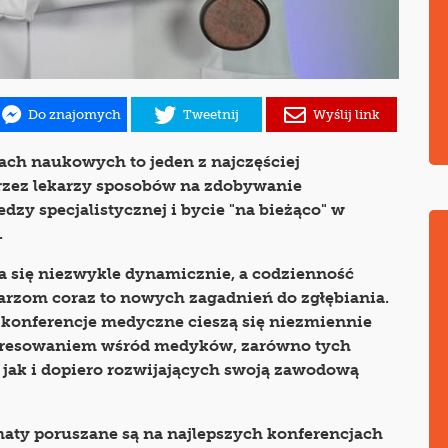
Do znajomych
Tweetnij
Wyślij link
ach naukowych to jeden z najczęściej
zez lekarzy sposobów na zdobywanie
edzy specjalistycznej i bycie "na bieżąco" w
.
 się niezwykle dynamicznie, a codzienność
ekarzom coraz to nowych zagadnień do zgłębiania.
 konferencje medyczne cieszą się niezmiennie
eresowaniem wśród medyków, zarówno tych
jak i dopiero rozwijających swoją zawodową
maty poruszane są na najlepszych konferencjach