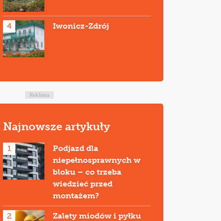
4
Iwonicz-Zdrój
Reklama
Najnowsze artykuły
1
Podjazd dla
niepełnosprawnych w
bloku – co trzeba
wiedzieć przed
montażem?
2
Zalety miodów i pyłku