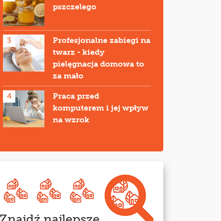
pszczelego
3
Profesjonalne zabiegi na
twarz - kiedy
pielęgnacja domowa to
za mało
4
Praca przed
komputerem i jej wpływ
na wzrok
Znajdź najlepsze