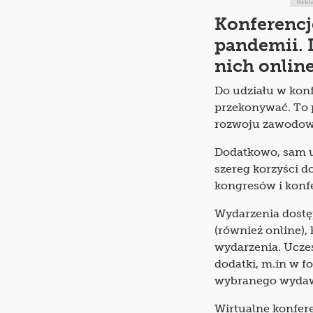
Rekl
Konferencj
pandemii. 
nich onlin
Do udziału w kon
przekonywać. To p
rozwoju zawodowe
Dodatkowo, sam u
szereg korzyści 
kongresów i konfe
Wydarzenia dostęp
(również online),
wydarzenia. Uczes
dodatki, m.in w f
wybranego wyda
Wirtualne konfer