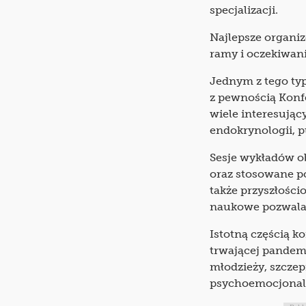
specjalizacji.
Najlepsze organiz
ramy i oczekiwan
Jednym z tego ty
z pewnością Konf
wiele interesując
endokrynologii, pu
Sesje wykładów ob
oraz stosowane p
także przyszłości
naukowe pozwalaj
Istotną częścią k
trwającej pandemi
młodzieży, szcze
psychoemocjonal