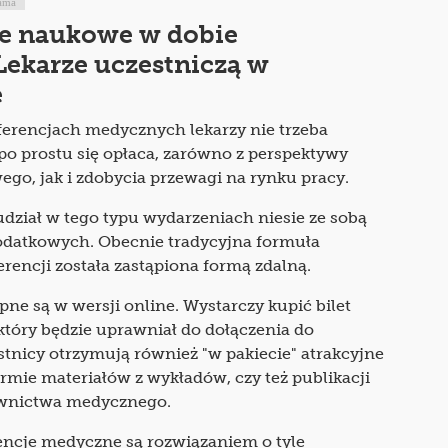
ama
e naukowe w dobie
Lekarze uczestniczą w
e
ferencjach medycznych lekarzy nie trzeba
o prostu się opłaca, zarówno z perspektywy
go, jak i zdobycia przewagi na rynku pracy.
dział w tego typu wydarzeniach niesie ze sobą
dodatkowych. Obecnie tradycyjna formuła
rencji została zastąpiona formą zdalną.
ne są w wersji online. Wystarczy kupić bilet
 który będzie uprawniał do dołączenia do
tnicy otrzymują również "w pakiecie" atrakcyjne
ormie materiałów z wykładów, czy też publikacji
wnictwa medycznego.
encje medyczne są rozwiązaniem o tyle