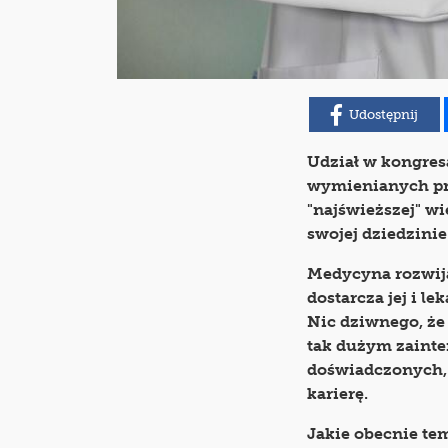
Udostępnij
Udział w kongres
wymienianych pr
"najświeższej" wi
swojej dziedzinie
Medycyna rozwija
dostarcza jej i l
Nic dziwnego, że
tak dużym zaint
doświadczonych, 
karierę.
Jakie obecnie te