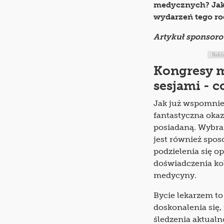
medycznych? Jak
wydarzeń tego r
Artykuł sponsor
Rekl
Kongresy m
sesjami - c
Jak już wspomnie
fantastyczna okaz
posiadaną. Wybran
jest również spo
podzielenia się op
doświadczenia ko
medycyny.
Bycie lekarzem t
doskonalenia się, 
śledzenia aktualn