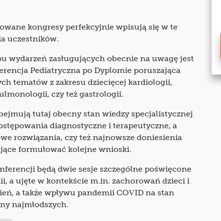
owane kongresy perfekcyjnie wpisują się w te
ia uczestników.
pu wydarzeń zasługujących obecnie na uwagę jest
erencja Pediatryczna po Dyplomie poruszająca
ych tematów z zakresu dziecięcej kardiologii,
lmonologii, czy też gastrologii.
ejmują tutaj obecny stan wiedzy specjalistycznej
ostępowania diagnostyczne i terapeutyczne, a
owe rozwiązania, czy też najnowsze doniesienia
ące formułować kolejne wnioski.
onferencji będą dwie sesje szczególne poświęcone
i, a ujęte w kontekście m.in. zachorowań dzieci i
pień, a także wpływu pandemii COVID na stan
ny najmłodszych.