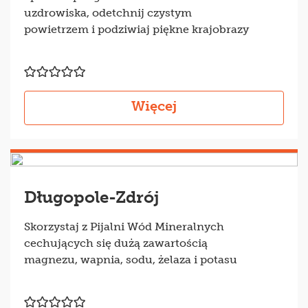
uzdrowiska, odetchnij czystym
parking czy dostęp do biblioteki.
powietrzem i podziwiaj piękne krajobrazy
Dodatkowym udogodnieniem są z
pewnością tężnie solankowe oraz Pijalnia
Wód Mineralnych. Wszystkie te
informacje znajdziesz w naszym serwisie.
Więcej
Opinie o sanatoriach -
ranking
Ranking sanatoriów dostępny w naszym
serwisie dzieli się na następujące
Długopole-Zdrój
kategorie:
redakcja poleca,
Skorzystaj z Pijalni Wód Mineralnych
czytelnicy polecają.
cechujących się dużą zawartością
magnezu, wapnia, sodu, żelaza i potasu
Tworzony jest on przede wszystkim na
podstawie zamieszczanych opinii. Każdy
z użytkowników ma możliwość