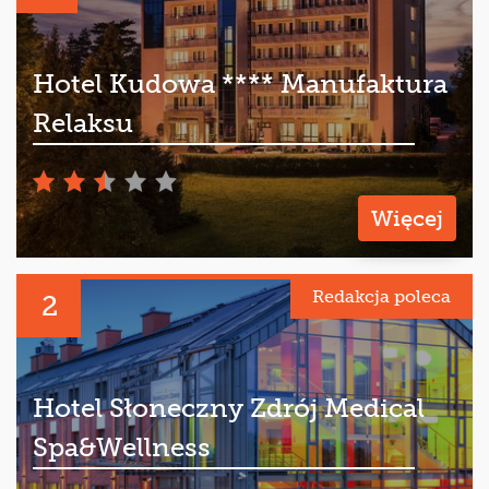
Hotel Kudowa **** Manufaktura
Relaksu
Więcej
Redakcja poleca
2
Hotel Słoneczny Zdrój Medical
Spa&Wellness