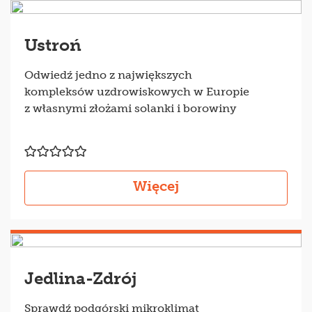
Ciężko jednoznacznie udzielić
odpowiedzi na to pytanie, zwykle każdy
Ustroń
ma inne upodobania i zwraca uwagę na
różne aspekty. Na wybór idealnego
Odwiedź jedno z największych
miejsca najczęściej wpływa, co najmniej
kompleksów uzdrowiskowych w Europie
kilka czynników:
z własnymi złożami solanki i borowiny
profil leczenia,
cena pobytu,
lokalizacja,
udogodnienia dla osób
niepełnosprawnych,
Więcej
oferowane
zabiegi
,
dostępna kadra lekarsko-
pielęgniarska,
bezpłatny dostęp do Internetu,
basen lub SPA.
Jedlina-Zdrój
Ponadto niektórzy zwracają uwagę na
Sprawdź podgórski mikroklimat
możliwość zabrania ze sobą pupila, duży