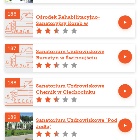
186
Ośrodek Rehabilitacyjno-
Sanatoryjny Korab w
Świnoujściu
187
Sanatorium Uzdrowiskowe
Bursztyn w Świnoujściu
188
Sanatorium Uzdrowiskowe
Chemik w Ciechocinku
189
Sanatorium Uzdrowiskowe "Pod
Jodłą"