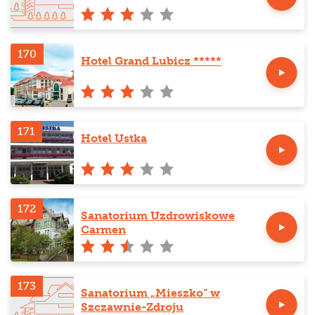
170
Hotel Grand Lubicz *****
171
Hotel Ustka
172
Sanatorium Uzdrowiskowe
Carmen
173
Sanatorium „Mieszko” w
Szczawnie-Zdroju