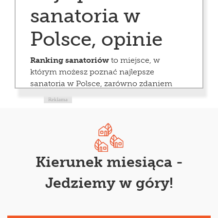
sanatoria w
Polsce, opinie
Ranking sanatoriów
to miejsce, w
którym możesz poznać najlepsze
sanatoria w Polsce, zarówno zdaniem
naszej redakcji, jak i użytkowników.
Reklama
Spośród rozbudowanej bazy obiektów
dostępnych w serwisie, dzięki naszym
opisom i ocenom użytkowników z
pewnością znajdziesz idealnie miejsce
dla siebie.
Kierunek miesiąca -
Najlepsze sanatoria w
Jedziemy w góry!
Polsce
Jakie są najlepsze sanatoria w Polsce?