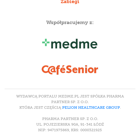
Zabiegi
Współpracujemy z:
WYDAWCĄ PORTALU MEDME.PL JEST SPÓŁKA PHARMA
PARTNER SP. Z O.O.
KTÓRA JEST CZĘŚCIĄ
PELION HEALTHCARE GROUP
.
PHARMA PARTNER SP. Z O.O.
UL. POJEZIERSKA 90A, 91-341 ŁÓDŹ
NIP: 9471975869, KRS: 0000321925