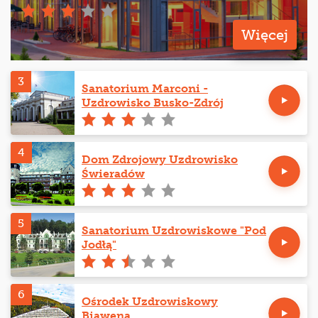
Więcej
3
Sanatorium Marconi -
Uzdrowisko Busko-Zdrój
4
Dom Zdrojowy Uzdrowisko
Świeradów
5
Sanatorium Uzdrowiskowe "Pod
Jodłą"
6
Ośrodek Uzdrowiskowy
Biawena