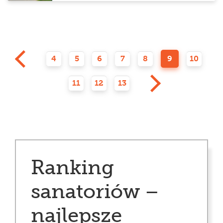
4
5
6
7
8
9
10
11
12
13
Ranking
sanatoriów –
najlepsze