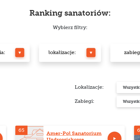
Ranking sanatoriów:
Wybierz filtry:
ia:
lokalizacje:
zabieg
Lokalizacje:
Wszystk
Zabiegi:
Wszystk
65
Amer-Pol Sanatorium
Uzdrowiskowe