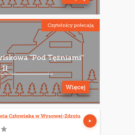
Czytelnicy polecają
wiskowa "Pod Tężniami"
 II
Więcej
owia Człowieka w Wysowej-Zdroju