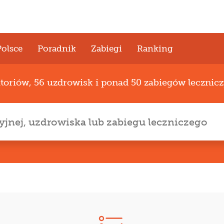
Polsce
Poradnik
Zabiegi
Ranking
atoriów, 56 uzdrowisk i ponad 50 zabiegów lecznic