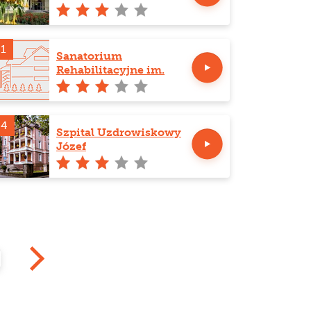
1
Sanatorium
Rehabilitacyjne im.
Janusza Korczaka w
Krasnobrodzie
84
Szpital Uzdrowiskowy
Józef