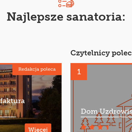
Najlepsze sanatoria:
Czytelnicy polec
Redakcja poleca
1
faktura
Dom Uzdrowis
Więcej