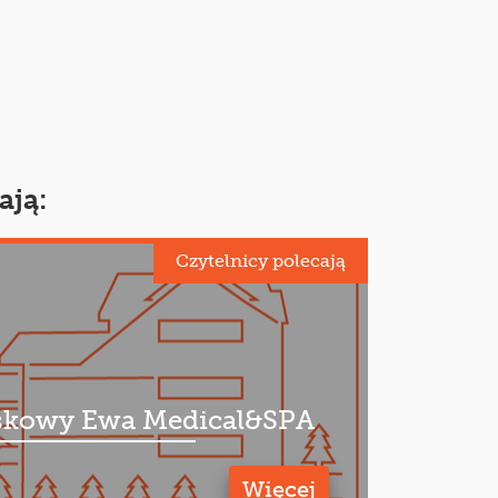
ają:
Czytelnicy polecają
kowy Ewa Medical&SPA
Więcej