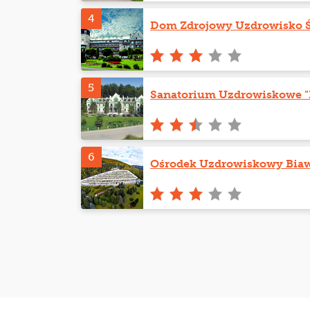
4
Dom Zdrojowy Uzdrowisko 
5
Sanatorium Uzdrowiskowe "
6
Ośrodek Uzdrowiskowy Bia