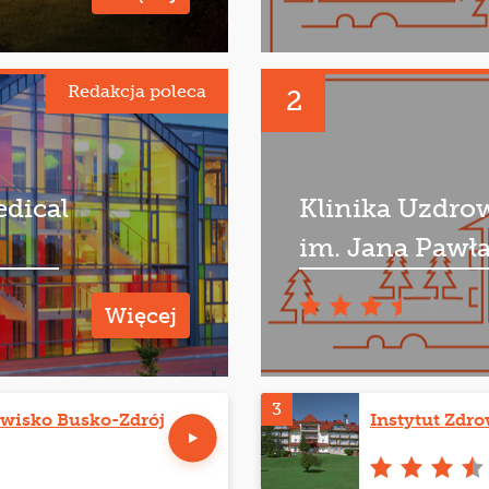
Redakcja poleca
2
edical
Klinika Uzdro
im. Jana Pawła
Więcej
3
wisko Busko-Zdrój
Instytut Zdr