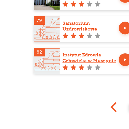
Zdrój
79
Sanatorium
Uzdrowiskowe
Julianówka
82
Instytut Zdrowia
Człowieka w Muszynie