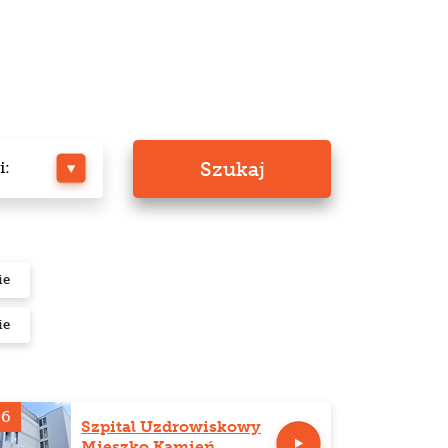
Szukaj
i:
ie
ie
66
Szpital Uzdrowiskowy
Mieszko Kamień