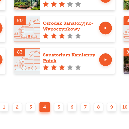
80
8
Ośrodek Sanatoryjno-
Wypoczynkowy
Lwigród
83
Sanatorium Kamienny
Potok
1
2
3
4
5
6
7
8
9
10