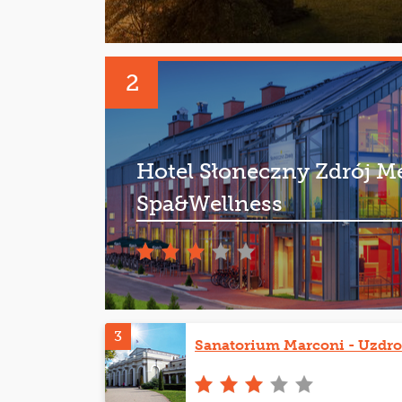
2
Hotel Słoneczny Zdrój M
Spa&Wellness
3
Sanatorium Marconi - Uzdro