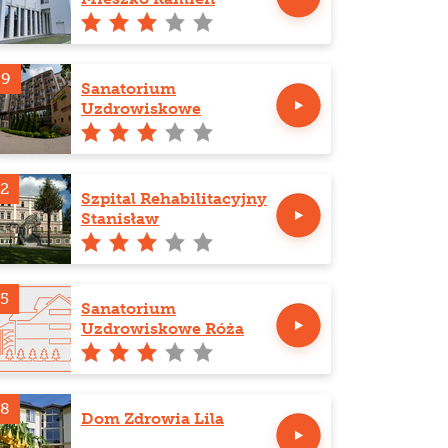
Pomorski
69
Sanatorium
Uzdrowiskowe
Krystynka
2
Szpital Rehabilitacyjny
Stanisław
5
Sanatorium
Uzdrowiskowe Róża
78
Dom Zdrowia Lila