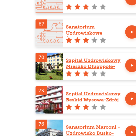
67
Sanatorium
Uzdrowiskowe
Światowid
70
Szpital Uzdrowiskowy
Mieszko Długopole-
Zdrój
73
Szpital Uzdrowiskowy
Beskid Wysowa-Zdrój
76
Sanatorium Marconi -
Uzdrowisko Busko-