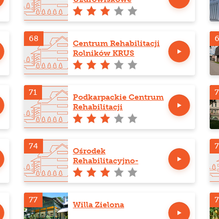
68
Centrum Rehabilitacji
Rolników KRUS
Sasanka
71
7
Podkarpackie Centrum
Rehabilitacji
Kardiologicznej
Polonia
74
7
Ośrodek
Rehabilitacyjno-
Wypoczynkowy Muflon
77
Willa Zielona