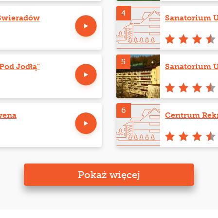
4
Świeradów
Sanatorium 
5
Pod Jodłą"
Sanatorium 
6
wena
Centrum Rekr
Pokaż więcej