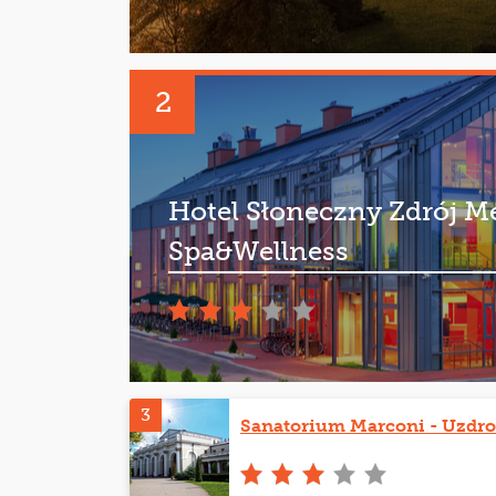
2
Hotel Słoneczny Zdrój M
Spa&Wellness
3
Sanatorium Marconi - Uzdro