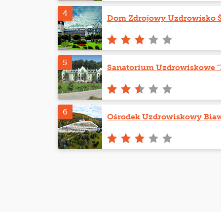
4
Dom Zdrojowy Uzdrowisko 
5
Sanatorium Uzdrowiskowe "
6
Ośrodek Uzdrowiskowy Bia