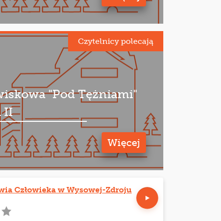
Czytelnicy polecają
wiskowa "Pod Tężniami"
 II
Więcej
owia Człowieka w Wysowej-Zdroju