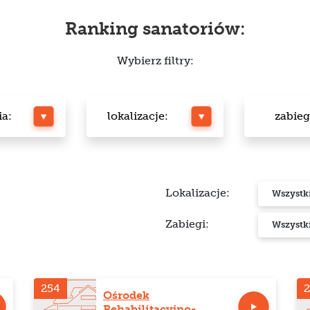
Ranking sanatoriów:
Wybierz filtry:
ia:
lokalizacje:
zabieg
Lokalizacje:
Wszystk
Zabiegi:
Wszystk
254
2
Ośrodek
Rehabilitacyjno-