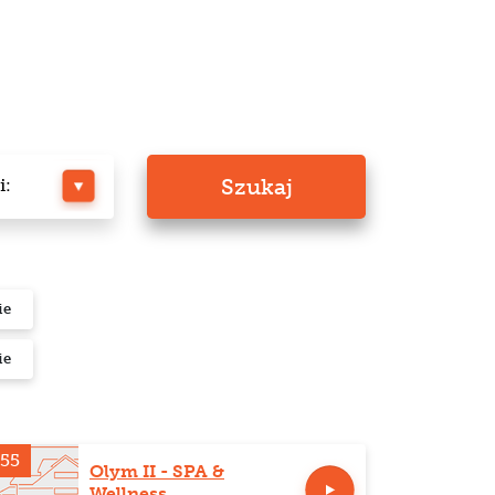
Szukaj
i:
ie
ie
55
Olym II - SPA &
Wellness