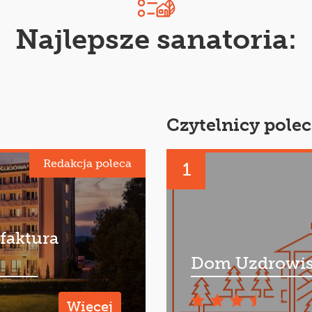
Najlepsze sanatoria:
Czytelnicy polec
Redakcja poleca
1
faktura
Dom Uzdrowis
Więcej