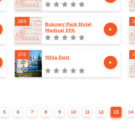
Gwiazda Gór
269
Bukowy Park Hotel
Medical SPA
272
2
Willa Świt
5
6
7
8
9
10
11
12
13
14