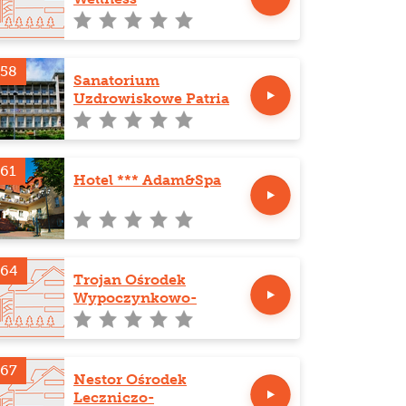
258
Sanatorium
Uzdrowiskowe Patria
61
Hotel *** Adam&Spa
264
Trojan Ośrodek
Wypoczynkowo-
Sanatoryjny
267
Nestor Ośrodek
Leczniczo-