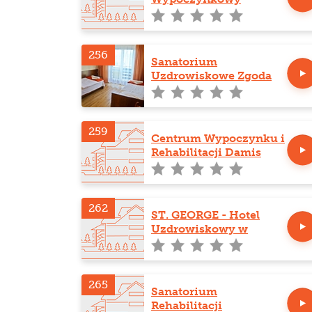
Bursztyn w Kołobrzegu
256
Sanatorium
Uzdrowiskowe Zgoda
259
Centrum Wypoczynku i
Rehabilitacji Damis
262
ST. GEORGE - Hotel
Uzdrowiskowy w
Kudowie-Zdroju
265
Sanatorium
Rehabilitacji