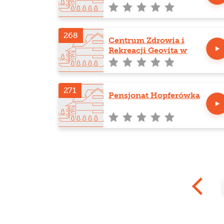
Uzdrowiskowej Revita
268
Centrum Zdrowia i
Rekreacji Geovita w
Muszynie
271
Pensjonat Hopferówka