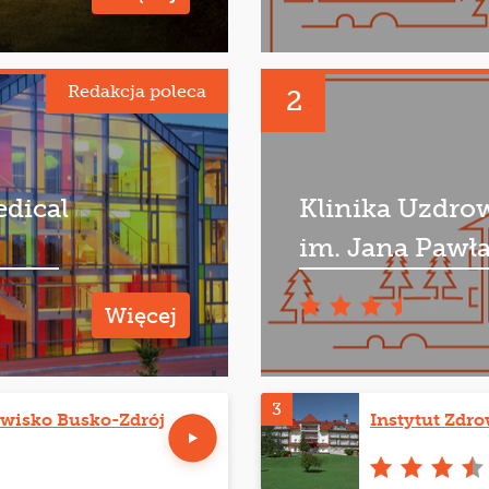
Redakcja poleca
2
edical
Klinika Uzdro
im. Jana Pawła
Więcej
3
wisko Busko-Zdrój
Instytut Zdr