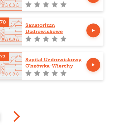
Rehabilitacyjny
270
Sanatorium
Uzdrowiskowe
Polanica
73
Szpital Uzdrowiskowy
Olszówka-Wierchy