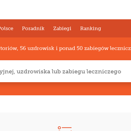
Polsce
Poradnik
Zabiegi
Ranking
atoriów, 56 uzdrowisk i ponad 50 zabiegów lecznic