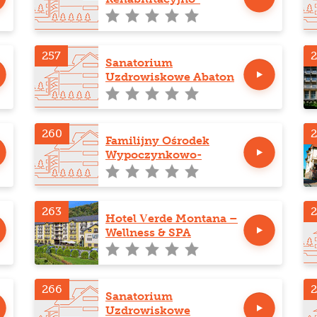
Sanatoryjny Perełka w
Kołobrzegu
257
Sanatorium
Uzdrowiskowe Abaton
260
2
Familijny Ośrodek
Wypoczynkowo-
Rehabilitacyjny
263
Hotel Verde Montana –
Wellness & SPA
266
Sanatorium
Uzdrowiskowe