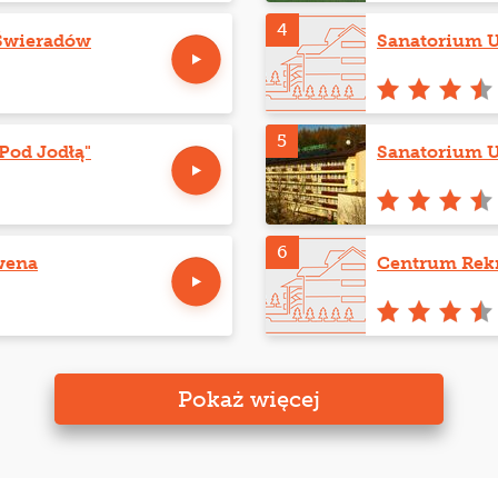
4
Świeradów
Sanatorium 
5
Pod Jodłą"
Sanatorium 
6
wena
Centrum Rekr
Pokaż więcej