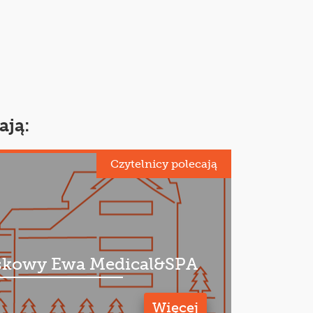
ają:
Czytelnicy polecają
kowy Ewa Medical&SPA
Więcej